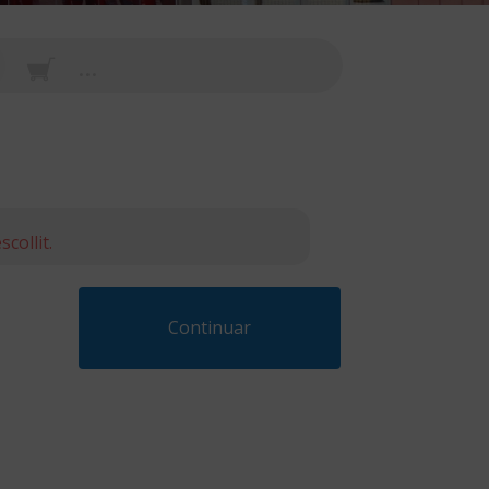
...
collit.
Continuar