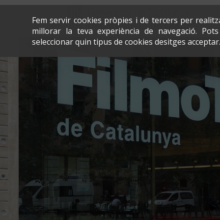
Fem servir cookies pròpies i de tercers per realit
millorar la teva experiència de navegació. Po
seleccionar quin tipus de cookies desitges acceptar