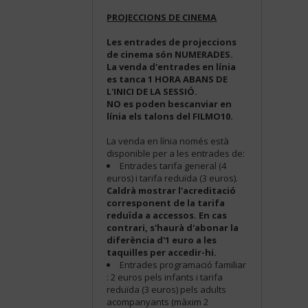
PROJECCIONS DE CINEMA
Les entrades de projeccions
de cinema són NUMERADES.
La venda d'entrades en línia
es tanca 1 HORA ABANS DE
L'INICI DE LA SESSIÓ.
NO es poden bescanviar en
línia els talons del FILMO10.
La venda en línia només està
disponible per a les entrades de:
Entrades tarifa general (4
euros) i tarifa reduïda (3 euros).
Caldrà mostrar l'acreditació
corresponent de la tarifa
reduïda a accessos. En cas
contrari, s'haurà d'abonar la
diferència d'1 euro a les
taquilles per accedir-hi.
Entrades programació familiar
: 2 euros pels infants i tarifa
reduïda (3 euros) pels adults
acompanyants (màxim 2