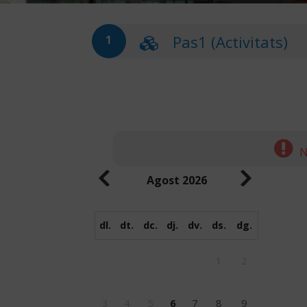
Pas1 (Activitats)
1
N
Agost
2026
dl.
dt.
dc.
dj.
dv.
ds.
dg.
1
2
3
4
5
6
7
8
9