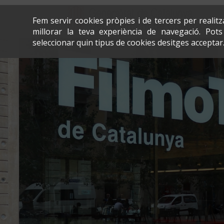
Fem servir cookies pròpies i de tercers per realit
millorar la teva experiència de navegació. Po
seleccionar quin tipus de cookies desitges acceptar