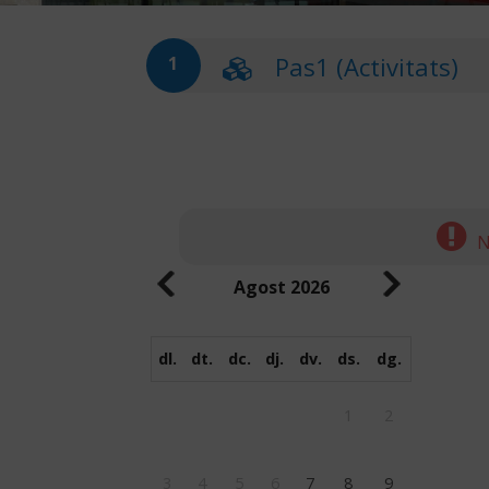
Pas1 (Activitats)
1
N
Agost
2026
dl.
dt.
dc.
dj.
dv.
ds.
dg.
1
2
3
4
5
6
7
8
9