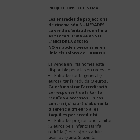
PROJECCIONS DE CINEMA
Les entrades de projeccions
de cinema són NUMERADES.
La venda d'entrades en línia
es tanca 1 HORA ABANS DE
L'INICI DE LA SESSIÓ.
NO es poden bescanviar en
línia els talons del FILMO10.
La venda en línia només està
disponible per a les entrades de:
Entrades tarifa general (4
euros) i tarifa reduïda (3 euros).
Caldrà mostrar l'acreditació
corresponent de la tarifa
reduïda a accessos. En cas
contrari, s'haurà d'abonar la
diferència d'1 euro a les
taquilles per accedir-hi.
Entrades programació familiar
: 2 euros pels infants i tarifa
reduïda (3 euros) pels adults
acompanyants (màxim 2