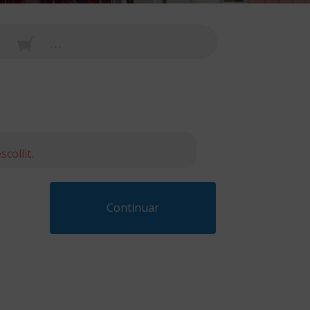
...
collit.
Continuar