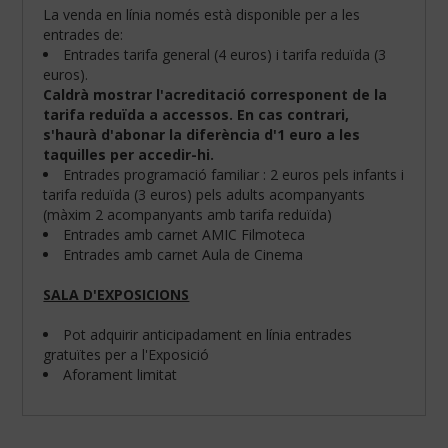
La venda en línia només està disponible per a les
entrades de:
Entrades tarifa general (4 euros) i tarifa reduïda (3
euros).
Caldrà mostrar l'acreditació corresponent de la
tarifa reduïda a accessos. En cas contrari,
s'haurà d'abonar la diferència d'1 euro a les
taquilles per accedir-hi.
Entrades programació familiar : 2 euros pels infants i
tarifa reduïda (3 euros) pels adults acompanyants
(màxim 2 acompanyants amb tarifa reduïda)
Entrades amb carnet AMIC Filmoteca
Entrades amb carnet Aula de Cinema
SALA D'EXPOSICIONS
Configura
les
teves
Pot adquirir anticipadament en línia entrades
preferències
gratuïtes per a l'Exposició
de
Aforament limitat
navegació:
Cookies
obligatòries: