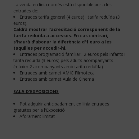
La venda en línia només està disponible per a les
entrades de:
Entrades tarifa general (4 euros) i tarifa reduïda (3
euros).
Caldrà mostrar l'acreditació corresponent de la
tarifa reduïda a accessos. En cas contrari,
s'haurà d'abonar la diferència d'1 euro a les
taquilles per accedir-hi.
Entrades programació familiar : 2 euros pels infants i
tarifa reduïda (3 euros) pels adults acompanyants
(màxim 2 acompanyants amb tarifa reduïda)
Entrades amb carnet AMIC Filmoteca
Entrades amb carnet Aula de Cinema
SALA D'EXPOSICIONS
Configura
les
teves
Pot adquirir anticipadament en línia entrades
preferències
gratuïtes per a l'Exposició
de
Aforament limitat
navegació:
Cookies
obligatòries: