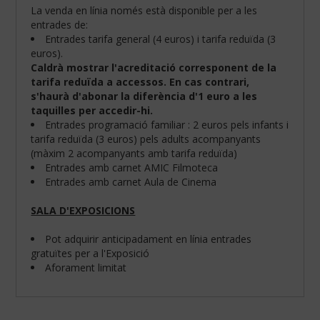
La venda en línia només està disponible per a les
entrades de:
Entrades tarifa general (4 euros) i tarifa reduïda (3
euros).
Caldrà mostrar l'acreditació corresponent de la
tarifa reduïda a accessos. En cas contrari,
s'haurà d'abonar la diferència d'1 euro a les
taquilles per accedir-hi.
Entrades programació familiar : 2 euros pels infants i
tarifa reduïda (3 euros) pels adults acompanyants
(màxim 2 acompanyants amb tarifa reduïda)
Entrades amb carnet AMIC Filmoteca
Entrades amb carnet Aula de Cinema
SALA D'EXPOSICIONS
Configura
les
teves
Pot adquirir anticipadament en línia entrades
preferències
gratuïtes per a l'Exposició
de
Aforament limitat
navegació:
Cookies
obligatòries: