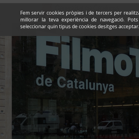
Fem servir cookies pròpies i de tercers per realit
millorar la teva experiència de navegació. Po
seleccionar quin tipus de cookies desitges acceptar