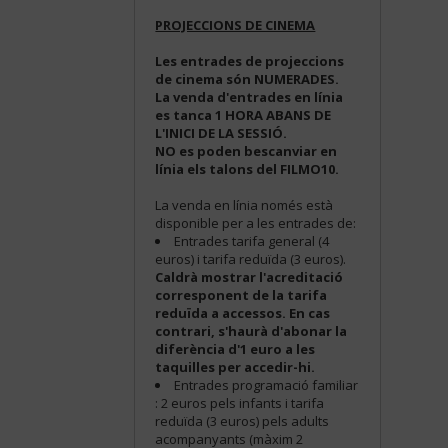
PROJECCIONS DE CINEMA
Les entrades de projeccions
de cinema són NUMERADES.
La venda d'entrades en línia
es tanca 1 HORA ABANS DE
L'INICI DE LA SESSIÓ.
NO es poden bescanviar en
línia els talons del FILMO10.
La venda en línia només està
disponible per a les entrades de:
Entrades tarifa general (4
euros) i tarifa reduïda (3 euros).
Caldrà mostrar l'acreditació
corresponent de la tarifa
reduïda a accessos. En cas
contrari, s'haurà d'abonar la
diferència d'1 euro a les
taquilles per accedir-hi.
Entrades programació familiar
: 2 euros pels infants i tarifa
reduïda (3 euros) pels adults
acompanyants (màxim 2