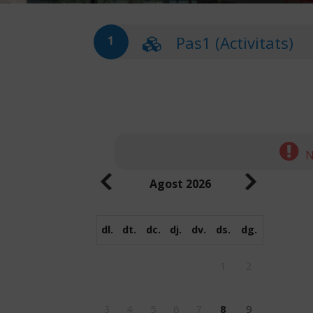
Pas1 (Activitats)
1
N
Agost
2026
dl.
dt.
dc.
dj.
dv.
ds.
dg.
1
2
3
4
5
6
7
8
9