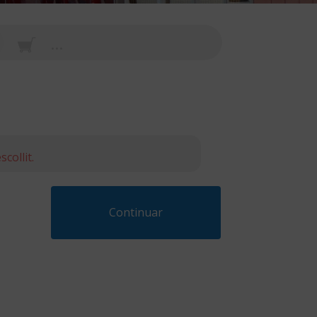
...
collit.
Continuar