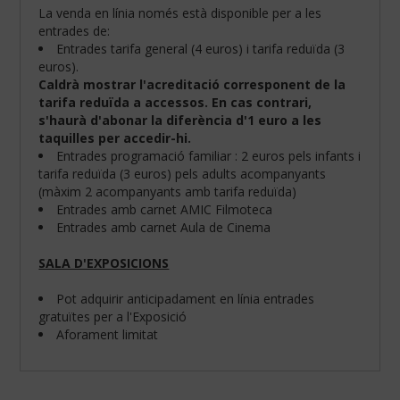
La venda en línia només està disponible per a les
entrades de:
Entrades tarifa general (4 euros) i tarifa reduïda (3
euros).
Caldrà mostrar l'acreditació corresponent de la
tarifa reduïda a accessos. En cas contrari,
s'haurà d'abonar la diferència d'1 euro a les
taquilles per accedir-hi.
Entrades programació familiar : 2 euros pels infants i
tarifa reduïda (3 euros) pels adults acompanyants
(màxim 2 acompanyants amb tarifa reduïda)
Entrades amb carnet AMIC Filmoteca
Entrades amb carnet Aula de Cinema
SALA D'EXPOSICIONS
Configura
les
teves
Pot adquirir anticipadament en línia entrades
preferències
gratuïtes per a l'Exposició
de
Aforament limitat
navegació:
Cookies
obligatòries: