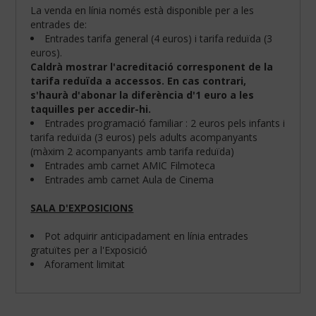
La venda en línia només està disponible per a les
entrades de:
Entrades tarifa general (4 euros) i tarifa reduïda (3
euros).
Caldrà mostrar l'acreditació corresponent de la
tarifa reduïda a accessos. En cas contrari,
s'haurà d'abonar la diferència d'1 euro a les
taquilles per accedir-hi.
Entrades programació familiar : 2 euros pels infants i
tarifa reduïda (3 euros) pels adults acompanyants
(màxim 2 acompanyants amb tarifa reduïda)
Entrades amb carnet AMIC Filmoteca
Entrades amb carnet Aula de Cinema
SALA D'EXPOSICIONS
Configura
les
teves
Pot adquirir anticipadament en línia entrades
preferències
gratuïtes per a l'Exposició
de
Aforament limitat
navegació:
Cookies
obligatòries: