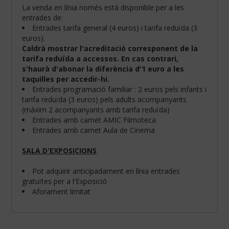
La venda en línia només està disponible per a les
entrades de:
Entrades tarifa general (4 euros) i tarifa reduïda (3
euros).
Caldrà mostrar l'acreditació corresponent de la
tarifa reduïda a accessos. En cas contrari,
s'haurà d'abonar la diferència d'1 euro a les
taquilles per accedir-hi.
Entrades programació familiar : 2 euros pels infants i
tarifa reduïda (3 euros) pels adults acompanyants
(màxim 2 acompanyants amb tarifa reduïda)
Entrades amb carnet AMIC Filmoteca
Entrades amb carnet Aula de Cinema
SALA D'EXPOSICIONS
Configura
les
teves
Pot adquirir anticipadament en línia entrades
preferències
gratuïtes per a l'Exposició
de
Aforament limitat
navegació:
Cookies
obligatòries: