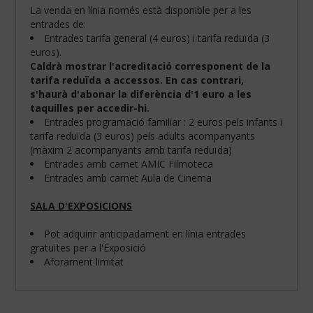
La venda en línia només està disponible per a les
entrades de:
Entrades tarifa general (4 euros) i tarifa reduïda (3
euros).
Caldrà mostrar l'acreditació corresponent de la
tarifa reduïda a accessos. En cas contrari,
s'haurà d'abonar la diferència d'1 euro a les
taquilles per accedir-hi.
Entrades programació familiar : 2 euros pels infants i
tarifa reduïda (3 euros) pels adults acompanyants
(màxim 2 acompanyants amb tarifa reduïda)
Entrades amb carnet AMIC Filmoteca
Entrades amb carnet Aula de Cinema
SALA D'EXPOSICIONS
Configura
les
teves
Pot adquirir anticipadament en línia entrades
preferències
gratuïtes per a l'Exposició
de
Aforament limitat
navegació:
Cookies
obligatòries: