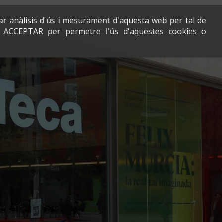
zar anàlisis d'ús i mesurament d'aquesta web per tal de
ts ACCEPTAR per permetre l'ús d'aquestes cookies o
Configuració
Suggeriment
Suggeriment
Combinada
.
de
Nota
Nota
Cicles
cookies
No
important
important
es
Els
No Gràcies
permet
El
Les
cicles
tornar
dia
activitats
que
a
seleccionat
de
formen
Confirmar
No Gràcies
la
és
mitges
aquesta
plana
de
portes
combinada
principal
portes
obertes
son
sense
obertes
seràn
Avís
afegir
i
gratuïtes
important
o
l'accès
només
eliminar
al
per
Durant
activitats
recinte
el
Tornar
el
de
és
matí.
mes
la
gratuït.
El
de