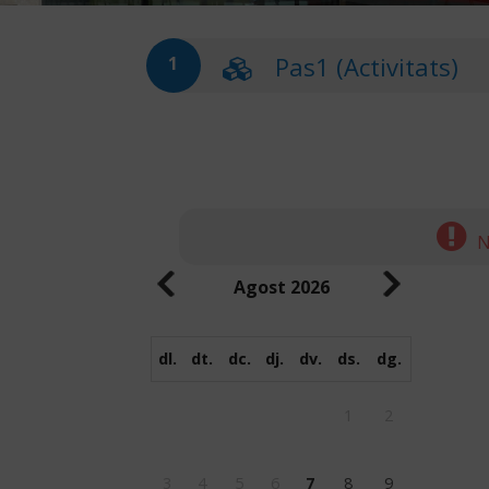
Pas1 (Activitats)
1
N
Agost
2026
dl.
dt.
dc.
dj.
dv.
ds.
dg.
1
2
3
4
5
6
7
8
9