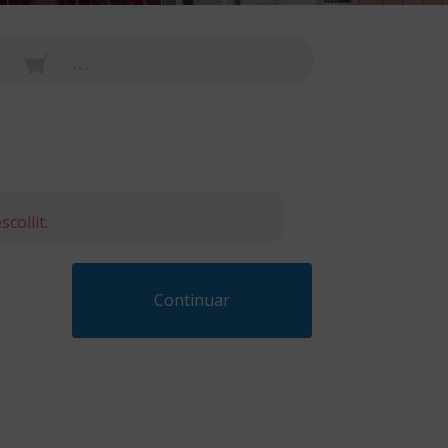
...
collit.
Continuar