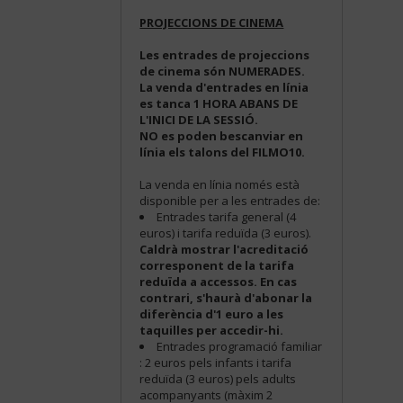
PROJECCIONS DE CINEMA
Les entrades de projeccions
de cinema són NUMERADES.
La venda d'entrades en línia
es tanca 1 HORA ABANS DE
L'INICI DE LA SESSIÓ.
NO es poden bescanviar en
línia els talons del FILMO10.
La venda en línia només està
disponible per a les entrades de:
Entrades tarifa general (4
euros) i tarifa reduïda (3 euros).
Caldrà mostrar l'acreditació
corresponent de la tarifa
reduïda a accessos. En cas
contrari, s'haurà d'abonar la
diferència d'1 euro a les
taquilles per accedir-hi.
Entrades programació familiar
: 2 euros pels infants i tarifa
reduïda (3 euros) pels adults
acompanyants (màxim 2