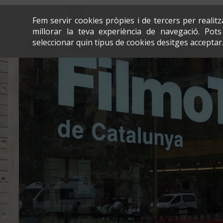
Fem servir cookies pròpies i de tercers per realit
millorar la teva experiència de navegació. Po
seleccionar quin tipus de cookies desitges acceptar