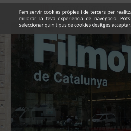
Fem servir cookies pròpies i de tercers per realit
millorar la teva experiència de navegació. Po
seleccionar quin tipus de cookies desitges acceptar