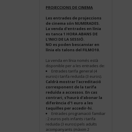
PROJECCIONS DE CINEMA
Les entrades de projeccions
de cinema són NUMERADES.
La venda d'entrades en línia
es tanca 1 HORA ABANS DE
L'INICI DE LA SESSIÓ.
NO es poden bescanviar en
línia els talons del FILMO10.
La venda en línia només està
disponible per a les entrades de:
Entrades tarifa general (4
euros) i tarifa reduïda (3 euros).
Caldrà mostrar l'acreditació
corresponent de la tarifa
reduïda a accessos. En cas
contrari, s'haurà d'abonar la
diferència d'1 euro a les
taquilles per accedir-hi.
Entrades programació familiar
: 2 euros pels infants i tarifa
reduïda (3 euros) pels adults
acompanyants (màxim 2