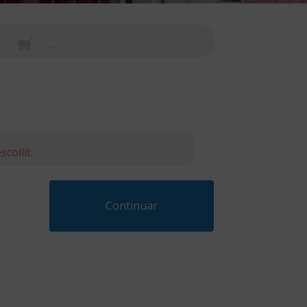
...
collit.
Continuar