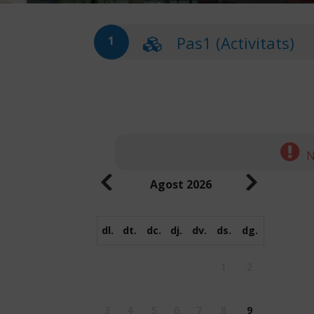
Pas1 (Activitats)
1
N
Agost
2026
dl.
dt.
dc.
dj.
dv.
ds.
dg.
1
2
3
4
5
6
7
8
9