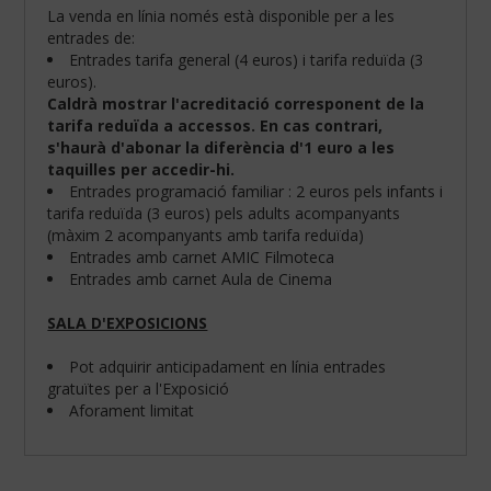
La venda en línia només està disponible per a les
entrades de:
Entrades tarifa general (4 euros) i tarifa reduïda (3
euros).
Caldrà mostrar l'acreditació corresponent de la
tarifa reduïda a accessos. En cas contrari,
s'haurà d'abonar la diferència d'1 euro a les
taquilles per accedir-hi.
Entrades programació familiar : 2 euros pels infants i
tarifa reduïda (3 euros) pels adults acompanyants
(màxim 2 acompanyants amb tarifa reduïda)
Entrades amb carnet AMIC Filmoteca
Entrades amb carnet Aula de Cinema
SALA D'EXPOSICIONS
Configura
les
teves
Pot adquirir anticipadament en línia entrades
preferències
gratuïtes per a l'Exposició
de
Aforament limitat
navegació:
Cookies
obligatòries: