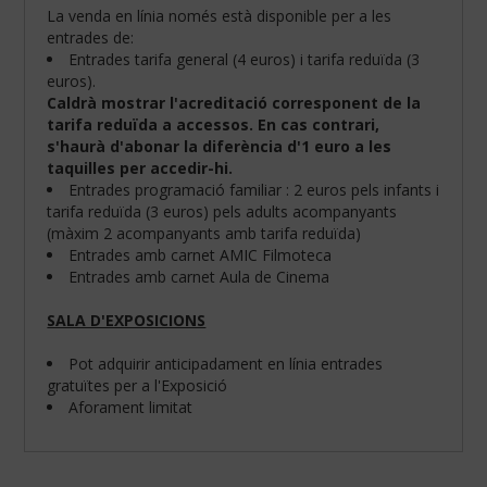
La venda en línia només està disponible per a les
entrades de:
Entrades tarifa general (4 euros) i tarifa reduïda (3
euros).
Caldrà mostrar l'acreditació corresponent de la
tarifa reduïda a accessos. En cas contrari,
s'haurà d'abonar la diferència d'1 euro a les
taquilles per accedir-hi.
Entrades programació familiar : 2 euros pels infants i
tarifa reduïda (3 euros) pels adults acompanyants
(màxim 2 acompanyants amb tarifa reduïda)
Entrades amb carnet AMIC Filmoteca
Entrades amb carnet Aula de Cinema
SALA D'EXPOSICIONS
Configura
les
teves
Pot adquirir anticipadament en línia entrades
preferències
gratuïtes per a l'Exposició
de
Aforament limitat
navegació:
Cookies
obligatòries: