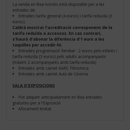
La venda en línia només està disponible per a les
entrades de:
Entrades tarifa general (4 euros) i tarifa reduïda (3
euros).
Caldrà mostrar l'acreditació corresponent de la
tarifa reduïda a accessos. En cas contrari,
s'haurà d'abonar la diferència d'1 euro a les
taquilles per accedir-hi.
Entrades programació familiar : 2 euros pels infants i
tarifa reduïda (3 euros) pels adults acompanyants
(màxim 2 acompanyants amb tarifa reduïda)
Entrades amb carnet AMIC Filmoteca
Entrades amb carnet Aula de Cinema
SALA D'EXPOSICIONS
Configura
les
teves
Pot adquirir anticipadament en línia entrades
preferències
gratuïtes per a l'Exposició
de
Aforament limitat
navegació:
Cookies
obligatòries: