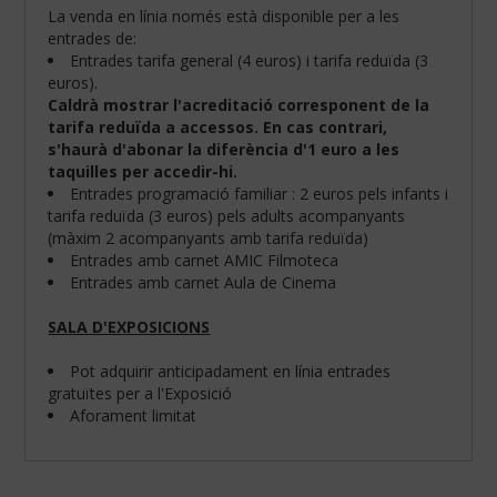
La venda en línia només està disponible per a les
entrades de:
Entrades tarifa general (4 euros) i tarifa reduïda (3
euros).
Caldrà mostrar l'acreditació corresponent de la
tarifa reduïda a accessos. En cas contrari,
s'haurà d'abonar la diferència d'1 euro a les
taquilles per accedir-hi.
Entrades programació familiar : 2 euros pels infants i
tarifa reduïda (3 euros) pels adults acompanyants
(màxim 2 acompanyants amb tarifa reduïda)
Entrades amb carnet AMIC Filmoteca
Entrades amb carnet Aula de Cinema
SALA D'EXPOSICIONS
Configura
les
teves
Pot adquirir anticipadament en línia entrades
preferències
gratuïtes per a l'Exposició
de
Aforament limitat
navegació:
Cookies
obligatòries: