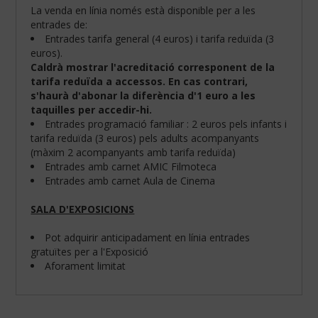
La venda en línia només està disponible per a les
entrades de:
Entrades tarifa general (4 euros) i tarifa reduïda (3
euros).
Caldrà mostrar l'acreditació corresponent de la
tarifa reduïda a accessos. En cas contrari,
s'haurà d'abonar la diferència d'1 euro a les
taquilles per accedir-hi.
Entrades programació familiar : 2 euros pels infants i
tarifa reduïda (3 euros) pels adults acompanyants
(màxim 2 acompanyants amb tarifa reduïda)
Entrades amb carnet AMIC Filmoteca
Entrades amb carnet Aula de Cinema
SALA D'EXPOSICIONS
Configura
les
teves
Pot adquirir anticipadament en línia entrades
preferències
gratuïtes per a l'Exposició
de
Aforament limitat
navegació:
Cookies
obligatòries: