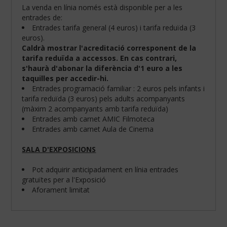
La venda en línia només està disponible per a les
entrades de:
Entrades tarifa general (4 euros) i tarifa reduïda (3
euros).
Caldrà mostrar l'acreditació corresponent de la
tarifa reduïda a accessos. En cas contrari,
s'haurà d'abonar la diferència d'1 euro a les
taquilles per accedir-hi.
Entrades programació familiar : 2 euros pels infants i
tarifa reduïda (3 euros) pels adults acompanyants
(màxim 2 acompanyants amb tarifa reduïda)
Entrades amb carnet AMIC Filmoteca
Entrades amb carnet Aula de Cinema
SALA D'EXPOSICIONS
Configura
les
teves
Pot adquirir anticipadament en línia entrades
preferències
gratuïtes per a l'Exposició
de
Aforament limitat
navegació:
Cookies
obligatòries: