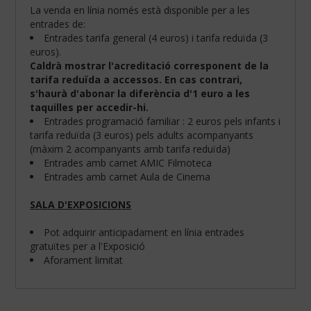
La venda en línia només està disponible per a les
entrades de:
Entrades tarifa general (4 euros) i tarifa reduïda (3
euros).
Caldrà mostrar l'acreditació corresponent de la
tarifa reduïda a accessos. En cas contrari,
s'haurà d'abonar la diferència d'1 euro a les
taquilles per accedir-hi.
Entrades programació familiar : 2 euros pels infants i
tarifa reduïda (3 euros) pels adults acompanyants
(màxim 2 acompanyants amb tarifa reduïda)
Entrades amb carnet AMIC Filmoteca
Entrades amb carnet Aula de Cinema
SALA D'EXPOSICIONS
Configura
les
teves
Pot adquirir anticipadament en línia entrades
preferències
gratuïtes per a l'Exposició
de
Aforament limitat
navegació:
Cookies
obligatòries: