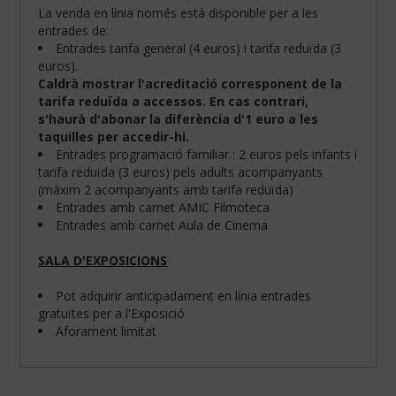
La venda en línia només està disponible per a les
entrades de:
Entrades tarifa general (4 euros) i tarifa reduïda (3
euros).
Caldrà mostrar l'acreditació corresponent de la
tarifa reduïda a accessos. En cas contrari,
s'haurà d'abonar la diferència d'1 euro a les
taquilles per accedir-hi.
Entrades programació familiar : 2 euros pels infants i
tarifa reduïda (3 euros) pels adults acompanyants
(màxim 2 acompanyants amb tarifa reduïda)
Entrades amb carnet AMIC Filmoteca
Entrades amb carnet Aula de Cinema
SALA D'EXPOSICIONS
Configura
les
teves
Pot adquirir anticipadament en línia entrades
preferències
gratuïtes per a l'Exposició
de
Aforament limitat
navegació:
Cookies
obligatòries: