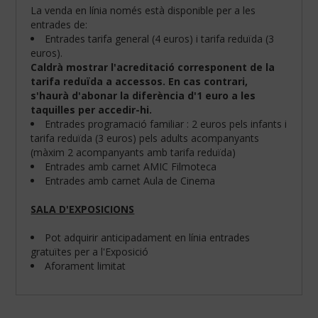
La venda en línia només està disponible per a les
entrades de:
Entrades tarifa general (4 euros) i tarifa reduïda (3
euros).
Caldrà mostrar l'acreditació corresponent de la
tarifa reduïda a accessos. En cas contrari,
s'haurà d'abonar la diferència d'1 euro a les
taquilles per accedir-hi.
Entrades programació familiar : 2 euros pels infants i
tarifa reduïda (3 euros) pels adults acompanyants
(màxim 2 acompanyants amb tarifa reduïda)
Entrades amb carnet AMIC Filmoteca
Entrades amb carnet Aula de Cinema
SALA D'EXPOSICIONS
Configura
les
teves
Pot adquirir anticipadament en línia entrades
preferències
gratuïtes per a l'Exposició
de
Aforament limitat
navegació:
Cookies
obligatòries: