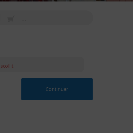
...
collit.
Continuar