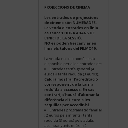
PROJECCIONS DE CINEMA
Les entrades de projeccions
de cinema són NUMERADES.
La venda d'entrades en línia
es tanca 1 HORA ABANS DE
L'INICI DE LA SESSIÓ.
NO es poden bescanviar en
línia els talons del FILMO10.
La venda en línia només està
disponible per a les entrades de:
Entrades tarifa general (4
euros) i tarifa reduïda (3 euros).
Caldrà mostrar l'acreditació
corresponent de la tarifa
reduïda a accessos. En cas
contrari, s'haurà d'abonar la
diferència d'1 euro a les
taquilles per accedir-hi.
Entrades programació familiar
: 2 euros pels infants i tarifa
reduïda (3 euros) pels adults
acompanyants (màxim 2