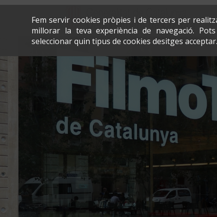
Fem servir cookies pròpies i de tercers per realit
millorar la teva experiència de navegació. Po
seleccionar quin tipus de cookies desitges acceptar