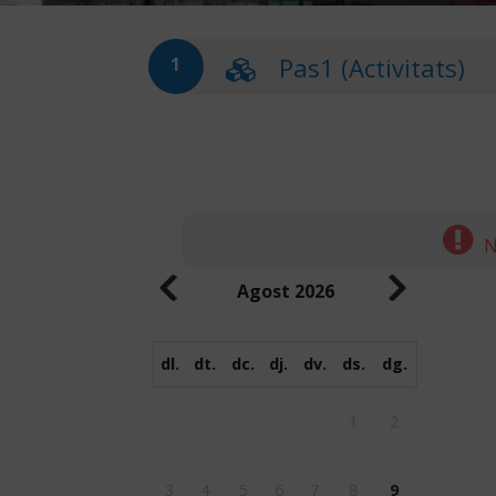
Pas1 (Activitats)
1
N
Agost
2026
dl.
dt.
dc.
dj.
dv.
ds.
dg.
1
2
3
4
5
6
7
8
9