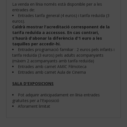
La venda en línia només està disponible per a les
entrades de:
Entrades tarifa general (4 euros) i tarifa reduïda (3
euros).
Caldrà mostrar l'acreditació corresponent de la
tarifa reduïda a accessos. En cas contrari,
s'haurà d'abonar la diferència d'1 euro a les
taquilles per accedir-hi.
Entrades programació familiar : 2 euros pels infants i
tarifa reduïda (3 euros) pels adults acompanyants
(màxim 2 acompanyants amb tarifa reduïda)
Entrades amb carnet AMIC Filmoteca
Entrades amb carnet Aula de Cinema
SALA D'EXPOSICIONS
Configura
les
teves
Pot adquirir anticipadament en línia entrades
preferències
gratuïtes per a l'Exposició
de
Aforament limitat
navegació:
Cookies
obligatòries: