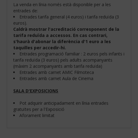
La venda en línia només està disponible per a les
entrades de:
Entrades tarifa general (4 euros) i tarifa reduïda (3
euros).
Caldrà mostrar l'acreditació corresponent de la
tarifa reduïda a accessos. En cas contrari,
s'haurà d'abonar la diferència d'1 euro a les
taquilles per accedir-hi.
Entrades programació familiar : 2 euros pels infants i
tarifa reduïda (3 euros) pels adults acompanyants
(màxim 2 acompanyants amb tarifa reduïda)
Entrades amb carnet AMIC Filmoteca
Entrades amb carnet Aula de Cinema
SALA D'EXPOSICIONS
Configura
les
teves
Pot adquirir anticipadament en línia entrades
preferències
gratuïtes per a l'Exposició
de
Aforament limitat
navegació:
Cookies
obligatòries: