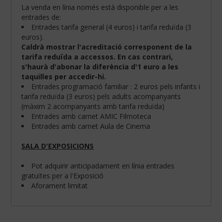
La venda en línia només està disponible per a les
entrades de:
Entrades tarifa general (4 euros) i tarifa reduïda (3
euros).
Caldrà mostrar l'acreditació corresponent de la
tarifa reduïda a accessos. En cas contrari,
s'haurà d'abonar la diferència d'1 euro a les
taquilles per accedir-hi.
Entrades programació familiar : 2 euros pels infants i
tarifa reduïda (3 euros) pels adults acompanyants
(màxim 2 acompanyants amb tarifa reduïda)
Entrades amb carnet AMIC Filmoteca
Entrades amb carnet Aula de Cinema
SALA D'EXPOSICIONS
Configura
les
teves
Pot adquirir anticipadament en línia entrades
preferències
gratuïtes per a l'Exposició
de
Aforament limitat
navegació:
Cookies
obligatòries: