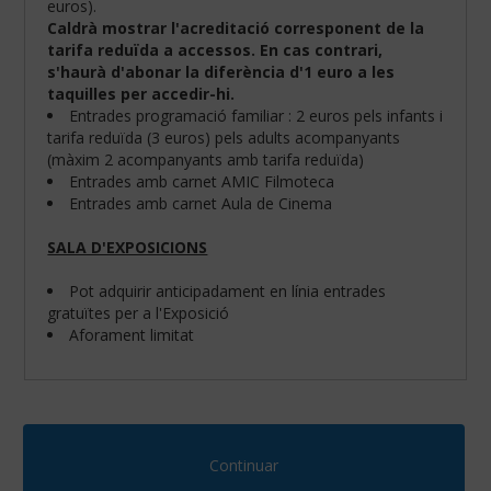
euros).
Caldrà mostrar l'acreditació corresponent de la
tarifa reduïda a accessos. En cas contrari,
s'haurà d'abonar la diferència d'1 euro a les
taquilles per accedir-hi.
Entrades programació familiar : 2 euros pels infants i
tarifa reduïda (3 euros) pels adults acompanyants
(màxim 2 acompanyants amb tarifa reduïda)
Entrades amb carnet AMIC Filmoteca
Entrades amb carnet Aula de Cinema
SALA D'EXPOSICIONS
Pot adquirir anticipadament en línia entrades
gratuïtes per a l'Exposició
Configura
Aforament limitat
les
teves
preferències
de
navegació:
Continuar
Cookies
obligatòries: