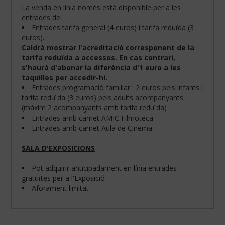
La venda en línia només està disponible per a les
entrades de:
Entrades tarifa general (4 euros) i tarifa reduïda (3
euros).
Caldrà mostrar l'acreditació corresponent de la
tarifa reduïda a accessos. En cas contrari,
s'haurà d'abonar la diferència d'1 euro a les
taquilles per accedir-hi.
Entrades programació familiar : 2 euros pels infants i
tarifa reduïda (3 euros) pels adults acompanyants
(màxim 2 acompanyants amb tarifa reduïda)
Entrades amb carnet AMIC Filmoteca
Entrades amb carnet Aula de Cinema
SALA D'EXPOSICIONS
Configura
les
teves
Pot adquirir anticipadament en línia entrades
preferències
gratuïtes per a l'Exposició
de
Aforament limitat
navegació:
Cookies
obligatòries: