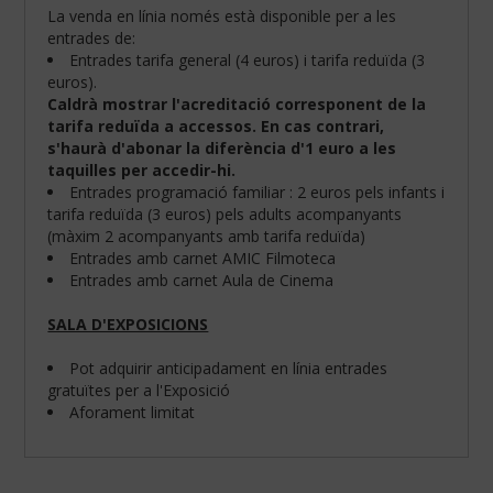
La venda en línia només està disponible per a les
entrades de:
Entrades tarifa general (4 euros) i tarifa reduïda (3
euros).
Caldrà mostrar l'acreditació corresponent de la
tarifa reduïda a accessos. En cas contrari,
s'haurà d'abonar la diferència d'1 euro a les
taquilles per accedir-hi.
Entrades programació familiar : 2 euros pels infants i
tarifa reduïda (3 euros) pels adults acompanyants
(màxim 2 acompanyants amb tarifa reduïda)
Entrades amb carnet AMIC Filmoteca
Entrades amb carnet Aula de Cinema
SALA D'EXPOSICIONS
Configura
les
teves
Pot adquirir anticipadament en línia entrades
preferències
gratuïtes per a l'Exposició
de
Aforament limitat
navegació:
Cookies
obligatòries: