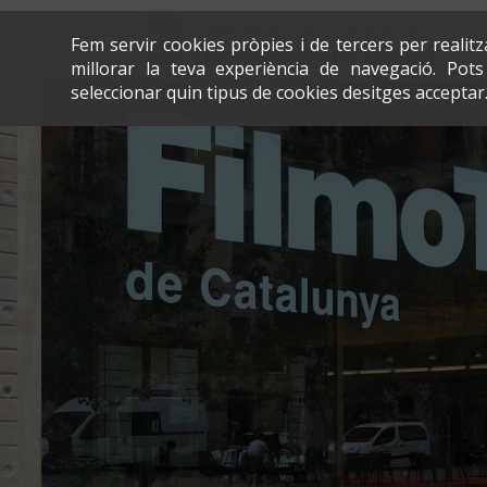
Fem servir cookies pròpies i de tercers per realit
millorar la teva experiència de navegació. Po
seleccionar quin tipus de cookies desitges acceptar