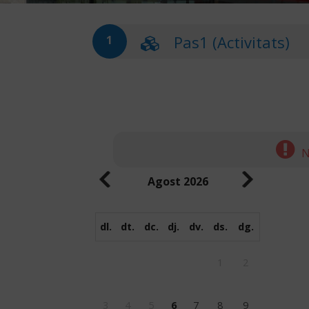
Pas1 (Activitats)
1
N
Agost
2026
dl.
dt.
dc.
dj.
dv.
ds.
dg.
1
2
3
4
5
6
7
8
9