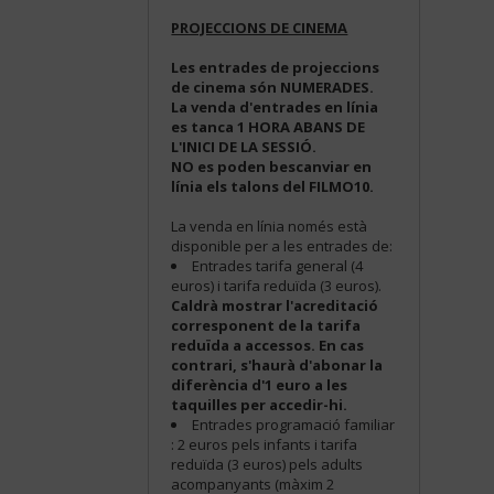
PROJECCIONS DE CINEMA
Les entrades de projeccions
de cinema són NUMERADES.
La venda d'entrades en línia
es tanca 1 HORA ABANS DE
L'INICI DE LA SESSIÓ.
NO es poden bescanviar en
línia els talons del FILMO10.
La venda en línia només està
disponible per a les entrades de:
Entrades tarifa general (4
euros) i tarifa reduïda (3 euros).
Caldrà mostrar l'acreditació
corresponent de la tarifa
reduïda a accessos. En cas
contrari, s'haurà d'abonar la
diferència d'1 euro a les
taquilles per accedir-hi.
Entrades programació familiar
: 2 euros pels infants i tarifa
reduïda (3 euros) pels adults
acompanyants (màxim 2