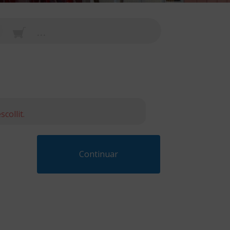
...
collit.
Continuar