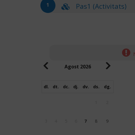
Pas1 (Activitats)
1
Agost
2026
dl.
dt.
dc.
dj.
dv.
ds.
dg.
1
2
3
4
5
6
7
8
9