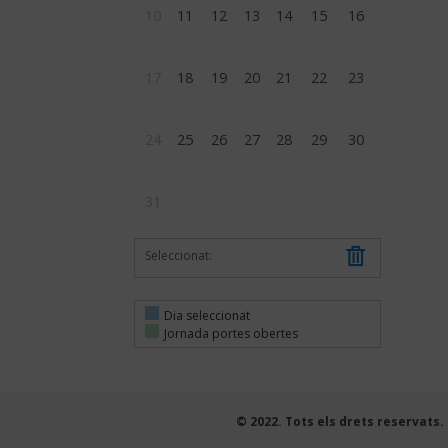
10
11
12
13
14
15
16
17
18
19
20
21
22
23
24
25
26
27
28
29
30
31
Seleccionat:
Dia seleccionat
Jornada portes obertes
© 2022. Tots els drets reservats.