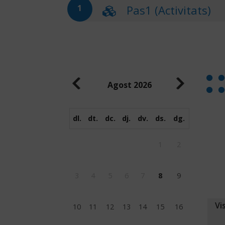
Pas1 (Activitats)
1
Agost
2026
dl.
dt.
dc.
dj.
dv.
ds.
dg.
1
2
3
4
5
6
7
8
9
Vi
10
11
12
13
14
15
16