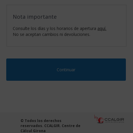
Nota importante
Consulte los días y los horarios de apertura
aquí.
No se aceptan cambios ni devoluciones.
Continuar
Configurar
tus
preferencias
de
navegación:
Cookies
obligatorias:
Estas
© Todos los derechos
cookies
reservados. CCALGIR. Centre de
son
Càlcul Girona
necesarias