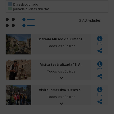
otros
Día seleccionado
grandes
Jornada puertas abiertas
artistas.
3 Actividades
Entrada Museo del Ciment ..
Info
Todos los públicos
Visita teatralizada "El A..
Info
Todos los públicos
Visita inmersiva "Dentro ..
Info
Todos los públicos