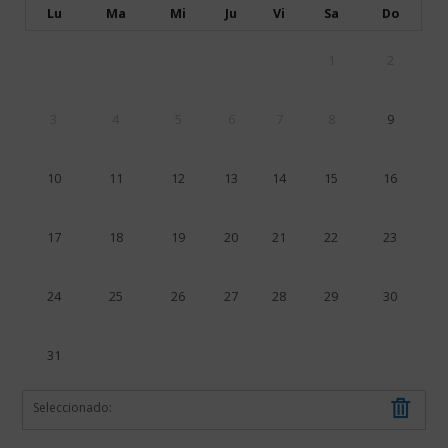
salas
Lu
Ma
Mi
Ju
Vi
Sa
Do
entrada
a
de
anticipada
partir
la
para
de
1
2
colección
este
les
permanente,
día.
15:00h
la
per
3
4
5
6
7
8
9
obra
el
de
dia
Pablo
de
10
11
12
13
14
15
16
Picasso
portes
se
obertes
podrá
serà
17
18
19
20
21
22
23
visitar
el
en
mateix
la
que
24
25
26
27
28
29
30
exposición
per
Genealogías
un
del
dia
31
Arte,
normal.
junto
a
Seleccionado:
la
de