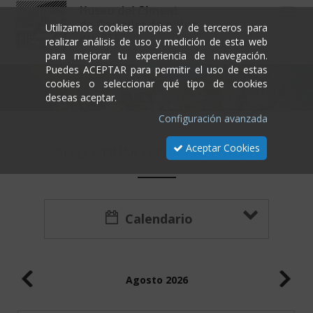
Toggl
Configuración
Sugerencia
Sugerencia
Combinada
navig
Utilizamos cookies propias y de terceros para
de
Nota
Nota
Ciclos
realizar análisis de uso y medición de esta web
cookies
No
importante
importante
para mejorar tu experiencia de navegación.
se
Puedes ACEPTAR para permitir el uso de estas
Los
permite
No gracias
cookies o seleccionar qué tipo de cookies
El
Les
ciclos
Aviso
la
deseas aceptar.
día
activitats
que
importante
instrucción
Confirmar
seleccionado
de
forman
Configuración avanzada
utilizada
es
mitges
esta
Durante
de
portes
combinada
el
Aceptar Cookies
SELECCIONAR FECHA Y ACTIVIDAD
puertas
obertes
son
mes
abiertas,
seràn
No gracias
de
el
gratuïtes
marzo
acceso
només
de
al
per
Volver
Calendario
2020,
recinto
el
por
es
matí.
trabajos
gratuito.
El
de
No
preu
mejora
Confirmar
Agosto
2026
es
de
en
necesario
les
las
adquirir
activitats