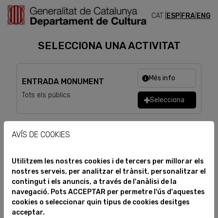
CAT |
ESP
|
FRA
|
ENG
ENTRADES
SELECCIONA UNA ACTIVITAT
Més info
ENTRADA MONUMENT
Tots els públics
Selecciona
AVÍS DE COOKIES
Utilitzem les nostres cookies i de tercers per millorar els
nostres serveis, per analitzar el trànsit, personalitzar el
contingut i els anuncis, a través de l'anàlisi de la
navegació. Pots ACCEPTAR per permetre l'ús d'aquestes
cookies o seleccionar quin tipus de cookies desitges
acceptar.