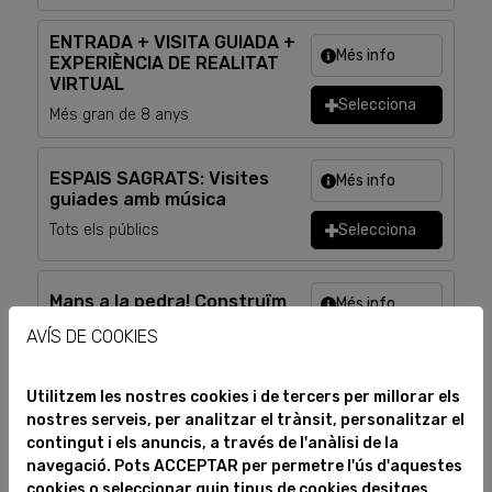
ENTRADA + VISITA GUIADA +
Més info
EXPERIÈNCIA DE REALITAT
VIRTUAL
Selecciona
Més gran de 8 anys
ESPAIS SAGRATS: Visites
Més info
guiades amb música
Tots els públics
Selecciona
Mans a la pedra! Construïm
Més info
Sant Pere de Rodes
AVÍS DE COOKIES
Des de 6 fins a 12 anys
Selecciona
Utilitzem les nostres cookies i de tercers per millorar els
nostres serveis, per analitzar el trànsit, personalitzar el
Herba collida i copa servida,
Més info
contingut i els anuncis, a través de l'anàlisi de la
ànima guarida
navegació. Pots ACCEPTAR per permetre l'ús d'aquestes
Més gran de 18 anys
Selecciona
cookies o seleccionar quin tipus de cookies desitges